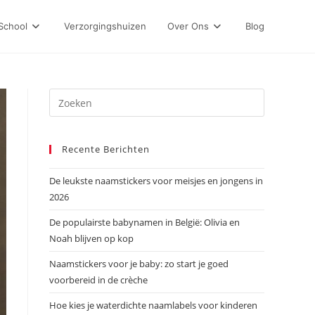
School
Verzorgingshuizen
Over Ons
Blog
Press
Escape
to
Recente Berichten
close
the
De leukste naamstickers voor meisjes en jongens in
search
2026
panel.
De populairste babynamen in België: Olivia en
Noah blijven op kop
Naamstickers voor je baby: zo start je goed
voorbereid in de crèche
Hoe kies je waterdichte naamlabels voor kinderen