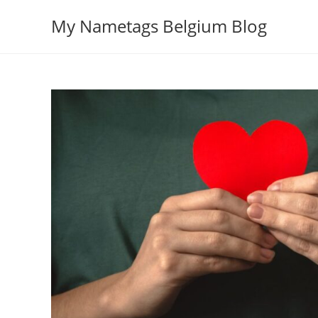
Spring
My Nametags Belgium Blog
naar
de
inhoud