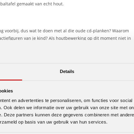
tbaltafel gemaakt van echt hout.
ang voorbij, dus wat te doen met al die oude cd-planken? Waarom
actiefiguren van je kind? Als houtbewerking op dit moment niet in
tructuur die naar wens van uw kind kan worden gedecoreerd en
Details
ven is een gehaakte muts, bij voorkeur gemaakt in hun favoriete
hele kindertijd meegaan. Soms is het beste cadeau datgene waarvan
ookies
ent en advertenties te personaliseren, om functies voor social
. Ook delen we informatie over uw gebruik van onze site met on
e. Deze partners kunnen deze gegevens combineren met andere i
e kind kunt maken, is een kussen fort. Hoewel het misschien leuk is
erzameld op basis van uw gebruik van hun services.
 waarom zou je het niet veel gemakkelijker maken voor een snell