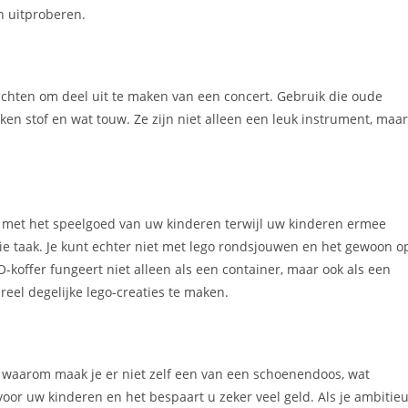
n uitproberen.
 wachten om deel uit te maken van een concert. Gebruik die oude
n stof en wat touw. Ze zijn niet alleen een leuk instrument, maar
n met het speelgoed van uw kinderen terwijl uw kinderen ermee
e taak. Je kunt echter niet met lego rondsjouwen en het gewoon o
koffer fungeert niet alleen als een container, maar ook als een
eel degelijke lego-creaties te maken.
us waarom maak je er niet zelf een van een schoenendoos, wat
 voor uw kinderen en het bespaart u zeker veel geld. Als je ambitie