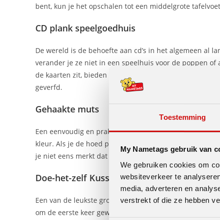
bent, kun je het opschalen tot een middelgrote tafelvoe
CD plank speelgoedhuis
De wereld is de behoefte aan cd’s in het algemeen al l
verander je ze niet in een speelhuis voor de poppen of 
de kaarten zit, bieden cd-planken een onmiddellijke s
geverfd.
Gehaakte muts
Toestemming
Een eenvoudig en praktisch cadeau om je kinderen te ge
kleur. Als je de hoed precies goed maakt, kan hij hun 
My Nametags gebruik van c
je niet eens merkt dat het je comfortabel maakt.
We gebruiken cookies om cont
Doe-het-zelf Kussen Fort
websiteverkeer te analyseren
media, adverteren en analys
Een van de leukste grootschalige projecten die je voor j
verstrekt of die ze hebben v
om de eerste keer gewoon een kussengevecht te houden,