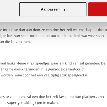
gsstukken en een enorme rugzak, kun je een opvouwbaar kussenfort
Aanpassen
die interesse dan aan door ze een doe-het-zelf wetenschap pakket t
lijke kits, van scheikunde tot natuurkunde. Bedenk wat voor soort
n die kit voor hen.
maal leuke kleine vlieg speeltjes waar elk kind van zal genieten. De
er gemakkelijk te vinden in je gemiddelde kantoor of
worden, waardoor het een veelzijdig stuk speelgoed is.
rs te versieren, zal een doe-het-zelf lavalamp hun planken zeker
 eens super gemakkelijk om te maken.