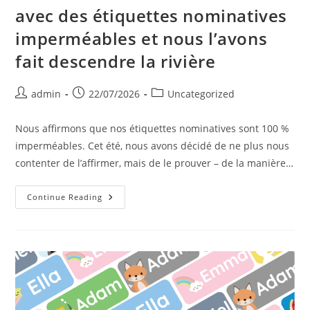
avec des étiquettes nominatives
imperméables et nous l’avons
fait descendre la rivière
Post
Post
Post
admin
22/07/2026
Uncategorized
author:
published:
category:
Nous affirmons que nos étiquettes nominatives sont 100 %
imperméables. Cet été, nous avons décidé de ne plus nous
contenter de l’affirmer, mais de le prouver – de la manière…
Nous
Continue Reading
Avons
Construit
Un
Bateau
Avec
Des
Étiquettes
Nominatives
Imperméables
Et
Nous