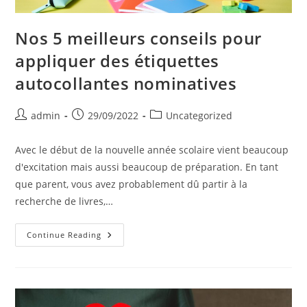
Nos 5 meilleurs conseils pour
appliquer des étiquettes
autocollantes nominatives
Post
Post
Post
admin
29/09/2022
Uncategorized
author:
published:
category:
Avec le début de la nouvelle année scolaire vient beaucoup
d'excitation mais aussi beaucoup de préparation. En tant
que parent, vous avez probablement dû partir à la
recherche de livres,…
Nos
Continue Reading
5
Meilleurs
Conseils
Pour
Appliquer
Des
Étiquettes