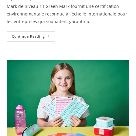
Mark de niveau 1 ! Green Mark fournit une certification
environnementale reconnue à l'échelle internationale pour
les entreprises qui souhaitent garantir à…
Engagé
Continue Reading
Pour
Le
Développement
Durable
:
My
Nametags
Reçoit
L’accréditation
Green
Mark
Niveau
1