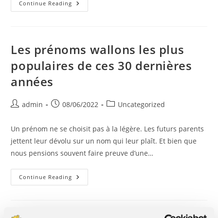
15
Continue Reading
Cadeaux
DIY
Que
Vos
Enfants
Apprécieront
Les prénoms wallons les plus
populaires de ces 30 dernières
années
Post
Post
Post
admin
08/06/2022
Uncategorized
author:
published:
category:
Un prénom ne se choisit pas à la légère. Les futurs parents
jettent leur dévolu sur un nom qui leur plaît. Et bien que
nous pensions souvent faire preuve d’une…
Les
Continue Reading
Prénoms
Wallons
Les
Plus
Populaires
De