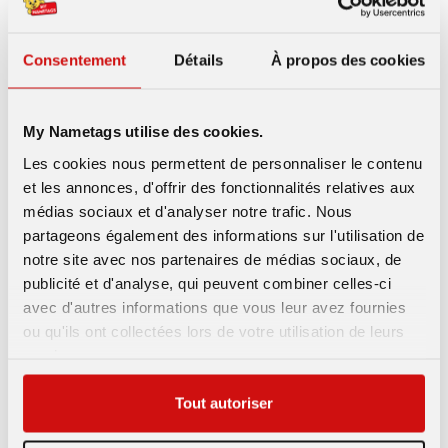
Qu’est-ce que les enfants
Ces
30
apprennent exactement des
Dernières
Années
Consentement
Détails
À propos des cookies
jouets ?
Post
Post
Post
admin
06/06/2022
Uncategorized
My Nametags utilise des cookies.
author:
published:
category:
Les cookies nous permettent de personnaliser le contenu
Des concepts amusants et éducatifs ! Article invité
et les annonces, d'offrir des fonctionnalités relatives aux
par Maddie Irwin Ce n'est un secret pour personne que les
médias sociaux et d'analyser notre trafic. Nous
enfants apprennent en jouant. Ce qui peut être un mystère
partageons également des informations sur l'utilisation de
pour certains…
notre site avec nos partenaires de médias sociaux, de
publicité et d'analyse, qui peuvent combiner celles-ci
Qu’est-
Continue Reading
avec d'autres informations que vous leur avez fournies
Ce
Que
ou qu'ils ont collectées lors de votre utilisation de leurs
Les
Enfants
services.
Apprennent
Exactement
OLDER POSTS
→
Des
Tout autoriser
Jouets
?