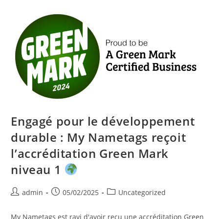
Insatisfaits
De
Leur
Prénom
Engagé pour le développement
durable : My Nametags reçoit
l’accréditation Green Mark
niveau 1
Post
Post
Post
admin
05/02/2025
Uncategorized
author:
published:
category:
My Nametags est ravi d'avoir reçu une accréditation Green