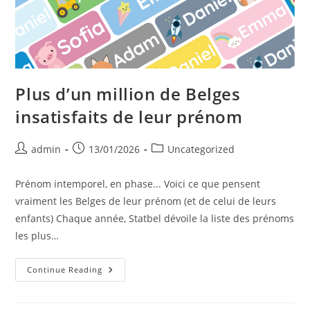
L’avons
Fait
Descendre
La
Rivière
Plus d’un million de Belges
insatisfaits de leur prénom
Post
Post
Post
admin
13/01/2026
Uncategorized
author:
published:
category:
Prénom intemporel, en phase... Voici ce que pensent
vraiment les Belges de leur prénom (et de celui de leurs
enfants) Chaque année, Statbel dévoile la liste des prénoms
les plus…
Plus
Continue Reading
D’un
Million
De
Belges