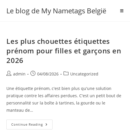
Skip
Le blog de My Nametags België
to
content
Les plus chouettes étiquettes
prénom pour filles et garçons en
2026
Post
Post
Post
admin
04/08/2026
Uncategorized
author:
published:
category:
Une étiquette prénom, c'est bien plus qu'une solution
pratique contre les affaires perdues. C'est un petit bout de
personnalité sur la boîte à tartines, la gourde ou le
manteau de…
Les
Continue Reading
Plus