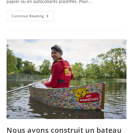
papier ou en autocollants plastifiés. Pour…
Comment
Continue Reading
Choisir
Des
Étiquettes
Nominatives
Imperméables
Pour
Enfants
(qui
Tiennent
Vraiment)
Nous avons construit un bateau