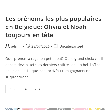
Chouettes
Étiquettes
Prénom
Pour
Filles
Les prénoms les plus populaires
Et
Garçons
en Belgique: Olivia et Noah
En
2026
toujours en tête
Post
Post
Post
admin
28/07/2026
Uncategorized
author:
published:
category:
Quel prénom a reçu ton petit bout? Ou le grand choix est-il
encore devant toi? Les derniers chiffres de Statbel, l'office
belge de statistique, sont arrivés.Et les gagnants ne
surprendront…
Les
Continue Reading
Prénoms
Les
Plus
Populaires
En
Belgique: