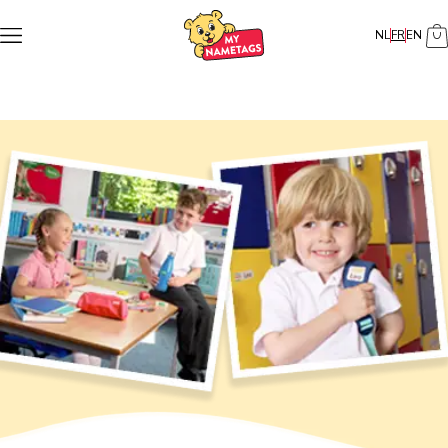
NL
FR
EN