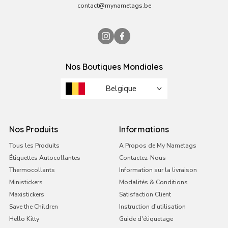
contact@mynametags.be
Nos Boutiques Mondiales
Belgique
Brésil
Émirats arabes unis
Nos Produits
Informations
France
Tous les Produits
A Propos de My Nametags
Étiquettes Autocollantes
Contactez-Nous
Irlande
Thermocollants
Information sur la livraison
Italie
Ministickers
Modalités & Conditions
Malte
Maxistickers
Satisfaction Client
Save the Children
Instruction d'utilisation
Pays-Bas
Hello Kitty
Guide d'étiquetage
Portugal