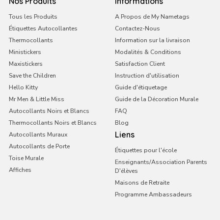
Nos Produits
Informations
France
Tous les Produits
A Propos de My Nametags
Étiquettes Autocollantes
Contactez-Nous
Irlande
Thermocollants
Information sur la livraison
Italie
Ministickers
Modalités & Conditions
Malte
Maxistickers
Satisfaction Client
Save the Children
Instruction d'utilisation
Pays-Bas
Hello Kitty
Guide d'étiquetage
Portugal
Mr Men & Little Miss
Guide de la Décoration Murale
Autocollants Noirs et Blancs
Arabie saoudite
FAQ
Thermocollants Noirs et Blancs
Blog
Royaume-Uni
Liens
Autocollants Muraux
Autocollants de Porte
Étiquettes pour l'école
Toise Murale
Enseignants/Association Parents
Affiches
D'élèves
Maisons de Retraite
Programme Ambassadeurs