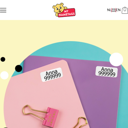
NL
FR
EN