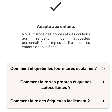
Adapté aux enfants
Nous utilisons des polices et des couleurs
qui rendent nos étiquettes
personnalisées simples à lire pour les
enfants de tous âges.
Comment étiqueter les fournitures scolaires ?
Sur les habits :
Comment faire ses propres étiquettes
autocollantes ?
1. Collez fermement l'étiquette autocollante sur
l'étiquette
Bien qu'il soit possible de créer vos propres
Comment faire des étiquettes facilement ?
autocollants, nous ne le recommandons pas. L'un des
2. Attendez 24 heures avant de laver l'article
problèmes dont nous entendons souvent parler est la
Nos étiquettes sont faciles et amusantes à concevoir